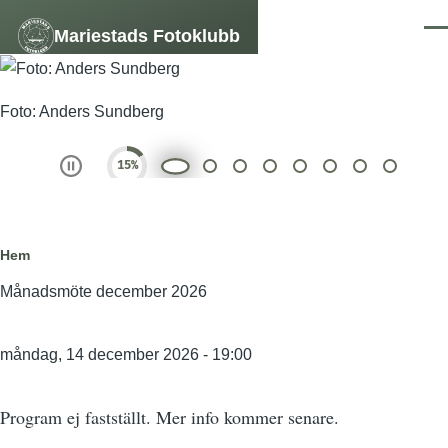
Hoppa till huvudinnehåll
Mariestads Fotoklubb
Men
Bildspel
Slide 1 of 8
Foto: Anders Sundberg
Play and Stop Slideshow
Länkstig
Hem
EventTitle
Månadsmöte december 2026
Event
måndag, 14 december 2026 - 19:00
Date
Program ej fastställt. Mer info kommer senare.
EventDescription